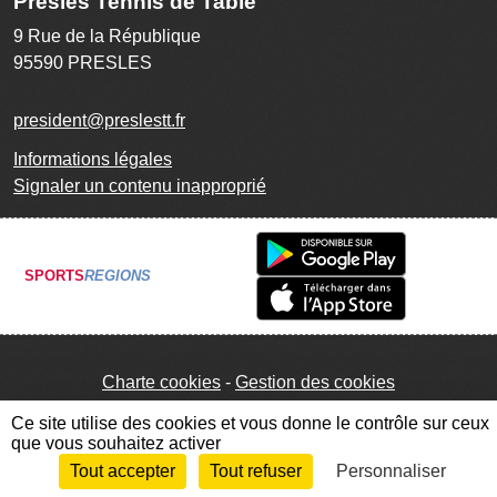
Presles Tennis de Table
9 Rue de la République
95590
PRESLES
president@preslestt.fr
Informations légales
Signaler un contenu inapproprié
SPORTS
REGIONS
Charte cookies
Gestion des cookies
Ce site utilise des cookies et vous donne le contrôle sur ceux
que vous souhaitez activer
Tout accepter
Tout refuser
Personnaliser
Envie de participer ?
Connexion