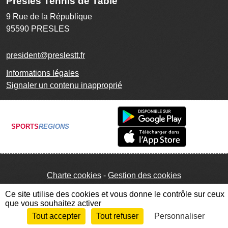
Presles Tennis de Table
9 Rue de la République
95590
PRESLES
president@preslestt.fr
Informations légales
Signaler un contenu inapproprié
SPORTS
REGIONS
Charte cookies
Gestion des cookies
Ce site utilise des cookies et vous donne le contrôle sur ceux
que vous souhaitez activer
Tout accepter
Tout refuser
Personnaliser
Envie de participer ?
Connexion